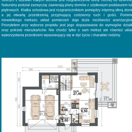
Jednym z wyzwań małych domów jest rozgraniczenie strefy nocnej od dziennej
Naturalny podział zazwyczaj zawierają plany domów z użytkowym poddaszem lu
piętrowych. Klatka schodowa jest rozgranicznikiem pomiędzy intymną sferą dom
a jej otwartą przestrzenią przyjmującą codzienny ruch i gości. Pomim
niewielkiego metrażu układ pomierzeń daje duże możliwości aranżacyjne
Priorytetem przy wyborze projektu jest jego dopasowanie do wymogów działk
oraz potrzeb mieszkańców. Nie chodzi tylko o sam metraż ale również ukła
wykorzystania przestrzeni wpasowujący się w styl życia i charakter rodziny.