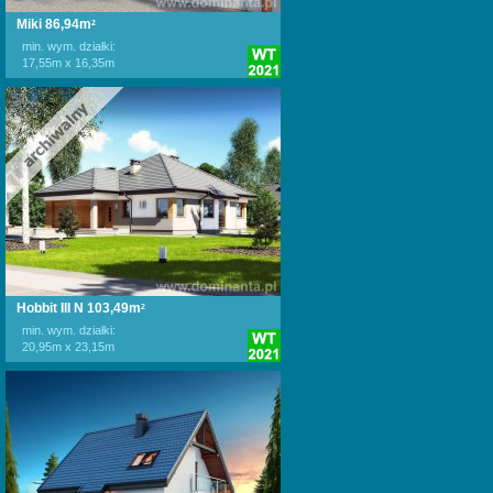
Miki 86,94m
2
min. wym. działki:
17,55m x 16,35m
Hobbit III N 103,49m
2
min. wym. działki:
20,95m x 23,15m