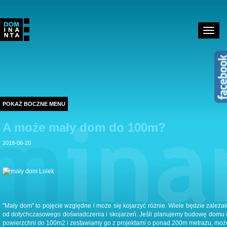
Toggle
navigat
POKAŻ BOCZNE MENU
A może mały dom do 100m?
2018-06-20
"Mały dom" to pojęcie względne i może się kojarzyć różnie. Wiele będzie zależał
od dotychczasowego doświadczenia i skojarzeń. Jeśli planujemy budowę domu 
powierzchni do 100m2 i zestawiamy go z projektami o ponad 200m metrażu, moż