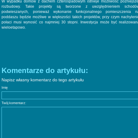
W wypadku domów z dachem czterospadowym istnieje możliwość późniejsze
rozbudowy. Takie projekty są tworzone z uwzględnieniem schodó
podwieszanych, ponieważ wykonanie funkcjonalnego pomieszczenia n
poddaszu będzie możliwe w większości takich projektów, przy czym nachyleni
połaci musi wynosić co najmniej 30 stopni. Inwestycja może być realizowan
wieloetapowo.
Komentarze do artykułu:
Napisz własny komentarz do tego artykułu
Imię
Twój komentarz: