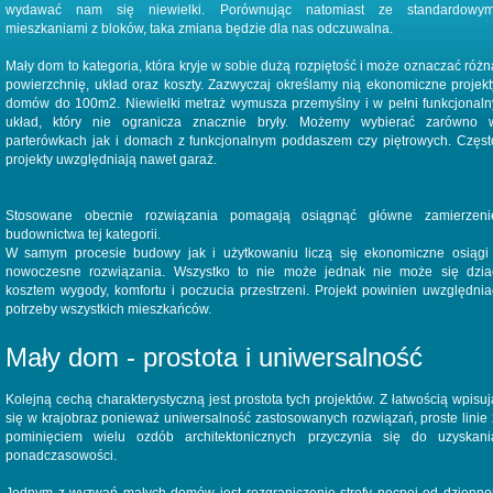
wydawać nam się niewielki. Porównując natomiast ze standardowym
mieszkaniami z bloków, taka zmiana będzie dla nas odczuwalna.
Mały dom to kategoria, która kryje w sobie dużą rozpiętość i może oznaczać różn
powierzchnię, układ oraz koszty. Zazwyczaj określamy nią ekonomiczne projekt
domów do 100m2. Niewielki metraż wymusza przemyślny i w pełni funkcjonaln
układ, który nie ogranicza znacznie bryły. Możemy wybierać zarówno 
parterówkach jak i domach z funkcjonalnym poddaszem czy piętrowych. Częst
projekty uwzględniają nawet garaż.
Stosowane obecnie rozwiązania pomagają osiągnąć główne zamierzeni
budownictwa tej kategorii.
W samym procesie budowy jak i użytkowaniu liczą się ekonomiczne osiągi 
nowoczesne rozwiązania. Wszystko to nie może jednak nie może się dzia
kosztem wygody, komfortu i poczucia przestrzeni. Projekt powinien uwzględnia
potrzeby wszystkich mieszkańców.
Mały dom - prostota i uniwersalność
Kolejną cechą charakterystyczną jest prostota tych projektów. Z łatwością wpisuj
się w krajobraz ponieważ uniwersalność zastosowanych rozwiązań, proste linie 
pominięciem wielu ozdób architektonicznych przyczynia się do uzyskani
ponadczasowości.