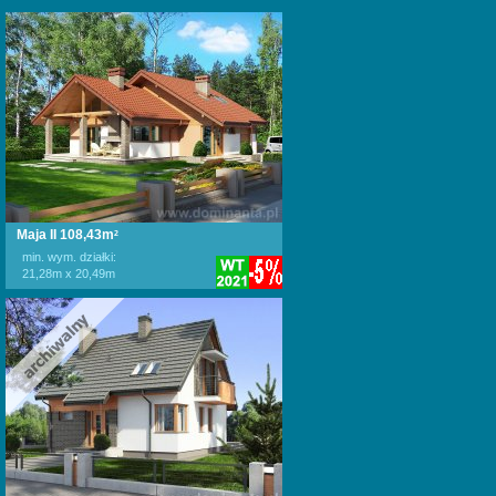
Maja II 108,43m
2
min. wym. działki:
21,28m x 20,49m